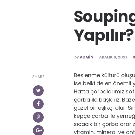
Souping
Yapılır?
POSTED
by
ADMIN
ARALIK 9, 2021
Beslenme kültürü oluşu
SHARE
ise belki de en önemli 
Hatta çorbalarımız sofr
çorba ile başlarız. B
güzel bir eşlikçi olur. 
kepçe çorba ile yemeğe 
sıcacık bir çorba ararı
vitamin, mineral ve an