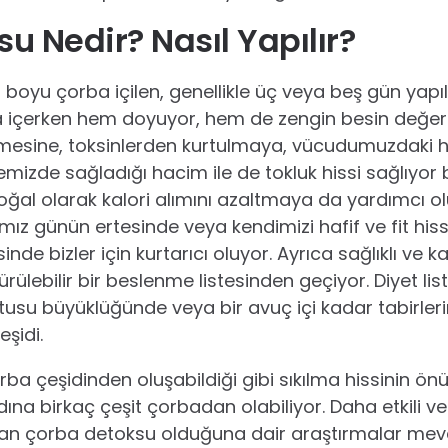
u Nedir? Nasıl Yapılır?
boyu çorba içilen, genellikle üç veya beş gün yapıl
a içerken hem doyuyor, hem de zengin besin değeri 
nmesine, toksinlerden kurtulmaya, vücudumuzdaki 
mizde sağladığı hacim ile de tokluk hissi sağlıyor 
doğal olarak kalori alımını azaltmaya da yardımcı o
ımız günün ertesinde veya kendimizi hafif ve fit h
de bizler için kurtarıcı oluyor. Ayrıca sağlıklı ve k
ürülebilir bir beslenme listesinden geçiyor. Diyet list
utusu büyüklüğünde veya bir avuç içi kadar tabirl
eşidi.
orba çeşidinden oluşabildiği gibi sıkılma hissinin ö
na birkaç çeşit çorbadan olabiliyor. Daha etkili ve i
şan çorba detoksu olduğuna dair araştırmalar mev