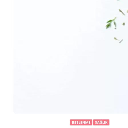
BESLENME
SAĞLIK