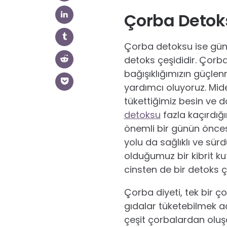
Çorba Detoks
Çorba detoksu ise gün 
detoks çeşididir. Çorb
bağışıklığımızın güçle
yardımcı oluyoruz. Mide
tükettiğimiz besin ve 
detoksu
fazla kaçırdığ
önemli bir günün öncesin
yolu da sağlıklı ve sürd
olduğumuz bir kibrit k
cinsten de bir detoks ç
Çorba diyeti, tek bir ç
gıdalar tüketebilmek adı
çeşit çorbalardan olu