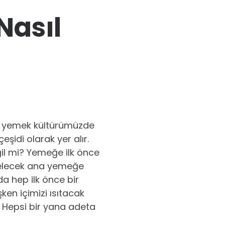
Nasıl
rk yemek kültürümüzde
şidi olarak yer alır.
ğil mi? Yemeğe ilk önce
gelecek ana yemeğe
da hep ilk önce bir
ken içimizi ısıtacak
i. Hepsi bir yana adeta