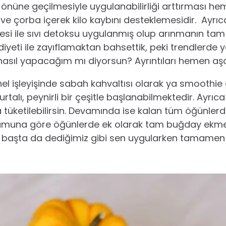
önüne geçilmesiyle uygulanabilirliği arttırması hem f
 ve çorba içerek kilo kaybını desteklemesidir. Ayr
si ile sıvı detoksu uygulanmış olup arınmanın tam
yeti ile zayıflamaktan bahsettik, peki trendlerde y
asıl yapacağım mı diyorsun? Ayrıntıları hemen aş
el işleyişinde sabah kahvaltısı olarak ya smoothie gi
urtalı, peynirli bir çeşitle başlanabilmektedir. Ayrı
tüketilebilirsin. Devamında ise kalan tüm öğünlerde
urumuna göre öğünlerde ek olarak tam buğday ekm
 en başta da dediğimiz gibi sen uygularken tamamen