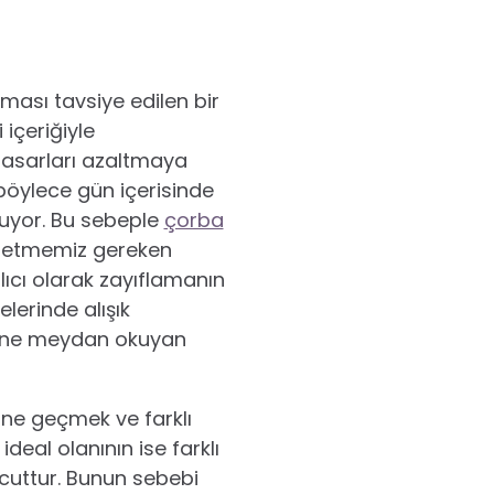
ması tavsiye edilen bir
içeriğiyle
hasarları azaltmaya
böylece gün içerisinde
luyor. Bu sebeple
çorba
issetmemiz gereken
alıcı olarak zayıflamanın
elerinde alışık
erine meydan okuyan
nüne geçmek ve farklı
deal olanının ise farklı
cuttur. Bunun sebebi