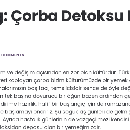
: Çorba Detoksu 
0 COMMENTS
m ve değişim açısından en zor olan kültürdür. Tü
yeri kaplayan çorba bizim kültürümüzde bir yemek çe
alarımızın baş tacı, temsilcisidir sence de öyle de
azen tek başına doyurucu bir öğün bazen ardından 
Sindirime hazırlık, hafif bir başlangıç için de ramazan
başlamayı öneririz. Şu soğuk kış günleri de gelmiş
z. Ayrıca hastalık günlerinin de vazgeçilmezi kendis
tioksidan deposu olan bir yemeğimizdir.