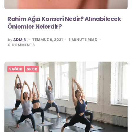
Rahim Ağzı Kanseri Nedir? Alınabilecek
Önlemler Nelerdir?
POSTED
by
ADMIN
TEMMUZ 6, 2021
3
MINUTE READ
0
COMMENTS
SAĞLIK
SPOR