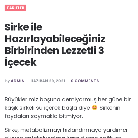
TARIFLER
Sirke ile
Hazırlayabileceğiniz
Birbirinden Lezzetli 3
İçecek
POSTED
by
ADMIN
HAZIRAN 29, 2021
0 COMMENTS
Büyüklerimiz boşuna demiyormuş her güne bir
kaşık sirkeli su içerek başla diye
Sirkenin
faydaları saymakla bitmiyor.
Sirke, metabolizmayı hızlandırmaya yardımcı