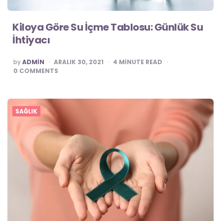
Kiloya Göre Su İçme Tablosu: Günlük Su
İhtiyacı
POSTED
by
ADMIN
ARALIK 30, 2021
4
MINUTE READ
0
COMMENTS
SAĞLIK