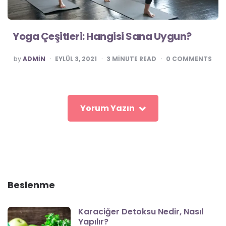
Yoga Çeşitleri: Hangisi Sana Uygun?
POSTED
by
ADMIN
EYLÜL 3, 2021
3
MINUTE READ
0
COMMENTS
Yorum Yazın
Beslenme
Karaciğer Detoksu Nedir, Nasıl
Yapılır?