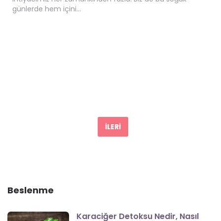
günlerde hem içini…
Yazı
dolaşımı
İLERI
Beslenme
Karaciğer Detoksu Nedir, Nasıl