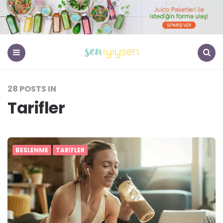
Menu
Search
28 POSTS IN
Tarifler
BESLENME
TARIFLER