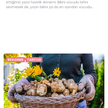
ettiğimiz yaza hazırlık dönemi. Bikini vücudu lafını
sevmesek de, yazın bikini ya da en azından vücudu…
BESLENME
TARIFLER