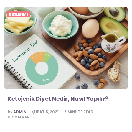
BESLENME
Ketojenik Diyet Nedir, Nasıl Yapılır?
POSTED
by
ADMIN
ŞUBAT 5, 2021
3
MINUTE READ
0
COMMENTS