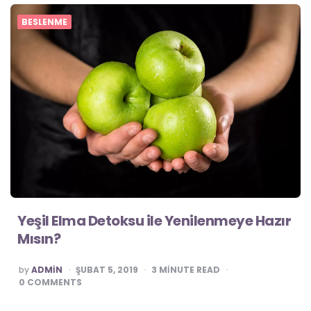
BESLENME
Yeşil Elma Detoksu ile Yenilenmeye Hazır
Mısın?
POSTED
by
ADMIN
ŞUBAT 5, 2019
3
MINUTE READ
0
COMMENTS