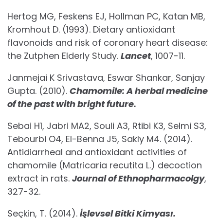
Hertog MG, Feskens EJ, Hollman PC, Katan MB,
Kromhout D. (1993). Dietary antioxidant
flavonoids and risk of coronary heart disease:
the Zutphen Elderly Study.
Lancet
, 1007-11.
Janmejai K Srivastava, Eswar Shankar, Sanjay
Gupta. (2010).
Chamomile: A herbal medicine
of the past with bright future.
Sebai H1, Jabri MA2, Souli A3, Rtibi K3, Selmi S3,
Tebourbi O4, El-Benna J5, Sakly M4. (2014).
Antidiarrheal and antioxidant activities of
chamomile (Matricaria recutita L.) decoction
extract in rats.
Journal of Ethnopharmacolgy
,
327-32.
Seçkin, T. (2014).
İşlevsel Bitki Kimyası.