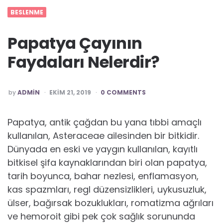
BESLENME
Papatya Çayının
Faydaları Nelerdir?
POSTED
by
ADMIN
EKIM 21, 2019
0 COMMENTS
Papatya, antik çağdan bu yana tıbbi amaçlı
kullanılan, Asteraceae ailesinden bir bitkidir.
Dünyada en eski ve yaygın kullanılan, kayıtlı
bitkisel şifa kaynaklarından biri olan papatya,
tarih boyunca, bahar nezlesi, enflamasyon,
kas spazmları, regl düzensizlikleri, uykusuzluk,
ülser, bağırsak bozuklukları, romatizma ağrıları
ve hemoroit gibi pek çok sağlık sorununda