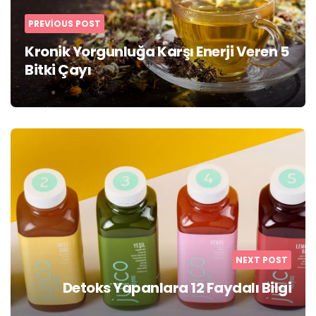
PREVIOUS POST
Kronik Yorgunluğa Karşı Enerji Veren 5
Bitki Çayı
NEXT POST
Detoks Yapanlara 12 Faydalı Bilgi