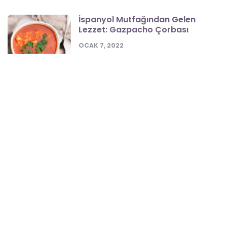
İspanyol Mutfağından Gelen
Lezzet: Gazpacho Çorbası
OCAK 7, 2022
Rengarenk Vegan Smoothie
Tarifleri
AĞUSTOS 11, 2021
Sirke ile Hazırlayabileceğiniz
Birbirinden Lezzetli 3 İçecek
HAZIRAN 29, 2021