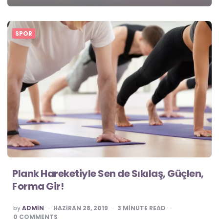
SPOR
Plank Hareketiyle Sen de Sıkılaş, Güçlen,
Forma Gir!
POSTED
by
ADMIN
HAZIRAN 28, 2019
3
MINUTE READ
0
COMMENTS