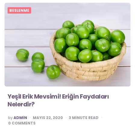
BESLENME
Yeşil Erik Mevsimi! Eriğin Faydaları
Nelerdir?
POSTED
by
ADMIN
MAYIS 22, 2020
3
MINUTE READ
0
COMMENTS