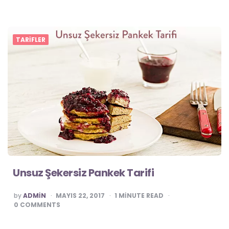
TARIFLER
Unsuz Şekersiz Pankek Tarifi
POSTED
by
ADMIN
MAYIS 22, 2017
1
MINUTE READ
0
COMMENTS